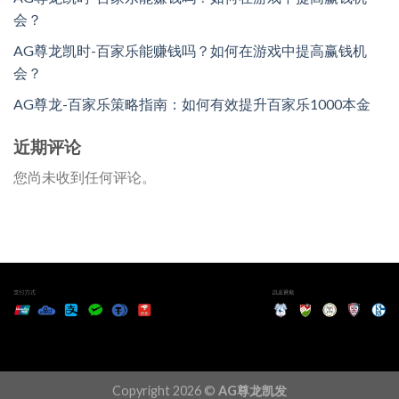
会？
AG尊龙凯时-百家乐能赚钱吗？如何在游戏中提高赢钱机
会？
AG尊龙-百家乐策略指南：如何有效提升百家乐1000本金
近期评论
您尚未收到任何评论。
Copyright 2026 ©
AG尊龙凯发