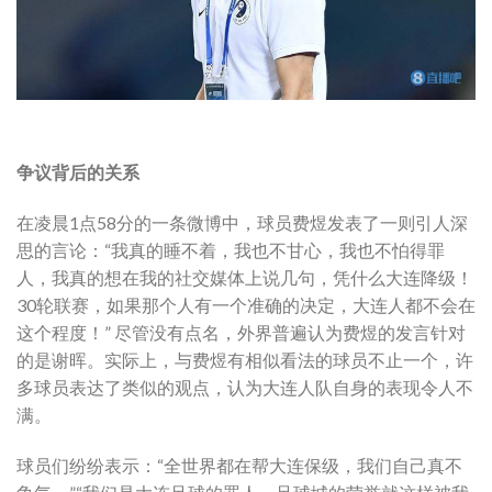
争议背后的关系
在凌晨1点58分的一条微博中，球员费煜发表了一则引人深
思的言论：“我真的睡不着，我也不甘心，我也不怕得罪
人，我真的想在我的社交媒体上说几句，凭什么大连降级！
30轮联赛，如果那个人有一个准确的决定，大连人都不会在
这个程度！” 尽管没有点名，外界普遍认为费煜的发言针对
的是谢晖。实际上，与费煜有相似看法的球员不止一个，许
多球员表达了类似的观点，认为大连人队自身的表现令人不
满。
球员们纷纷表示：“全世界都在帮大连保级，我们自己真不