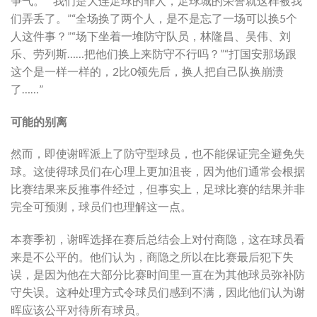
争气。”“我们是大连足球的罪人，足球城的荣誉就这样被我
们弄丢了。”“全场换了两个人，是不是忘了一场可以换5个
人这件事？”“场下坐着一堆防守队员，林隆昌、吴伟、刘
乐、劳列斯……把他们换上来防守不行吗？”“打国安那场跟
这个是一样一样的，2比0领先后，换人把自己队换崩溃
了……”
可能的别离
然而，即使谢晖派上了防守型球员，也不能保证完全避免失
球。这使得球员们在心理上更加沮丧，因为他们通常会根据
比赛结果来反推事件经过，但事实上，足球比赛的结果并非
完全可预测，球员们也理解这一点。
本赛季初，谢晖选择在赛后总结会上对付商隐，这在球员看
来是不公平的。他们认为，商隐之所以在比赛最后犯下失
误，是因为他在大部分比赛时间里一直在为其他球员弥补防
守失误。这种处理方式令球员们感到不满，因此他们认为谢
晖应该公平对待所有球员。