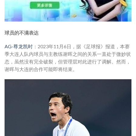
球员的不满表达
AG-尊龙凯时
：2023年11月6日，据《足球报》报道，本赛
季大连人队内球员与主教练谢晖之间的关系一直处于微妙状
态，虽然没有完全破裂，但管理层对此进行了调解。然而，
谢晖与大连的合作可能即将结束。