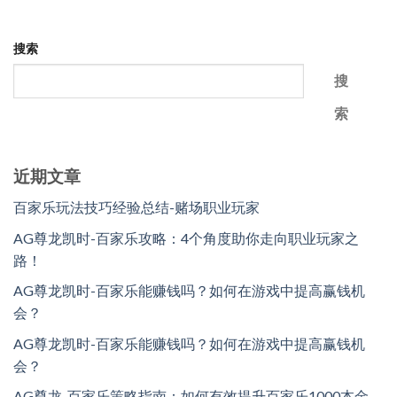
搜索
搜
索
近期文章
百家乐玩法技巧经验总结-赌场职业玩家
AG尊龙凯时-百家乐攻略：4个角度助你走向职业玩家之
路！
AG尊龙凯时-百家乐能赚钱吗？如何在游戏中提高赢钱机
会？
AG尊龙凯时-百家乐能赚钱吗？如何在游戏中提高赢钱机
会？
AG尊龙-百家乐策略指南：如何有效提升百家乐1000本金