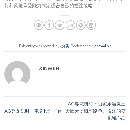
好和风险承受能力制定适合自己的投注策略。
This entry was posted in
未分类
. Bookmark the
permalink
.
XINWEN
AG尊龙凯时：百家乐输赢三
AG尊龙凯时：电竞投注平台
大因素：概率路单、投注的变
化和心态