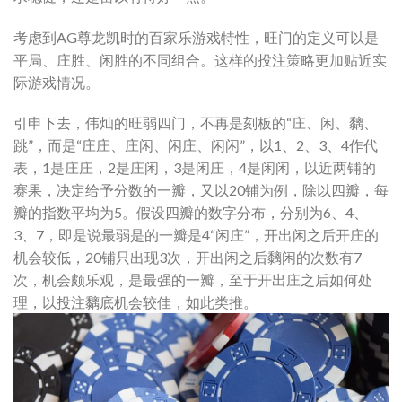
考虑到AG尊龙凯时的百家乐游戏特性，旺门的定义可以是
平局、庄胜、闲胜的不同组合。这样的投注策略更加贴近实
际游戏情况。
引申下去，伟灿的旺弱四门，不再是刻板的“庄、闲、黐、
跳”，而是“庄庄、庄闲、闲庄、闲闲”，以1、2、3、4作代
表，1是庄庄，2是庄闲，3是闲庄，4是闲闲，以近两铺的
赛果，决定给予分数的一瓣，又以20铺为例，除以四瓣，每
瓣的指数平均为5。假设四瓣的数字分布，分别为6、4、
3、7，即是说最弱是的一瓣是4“闲庄”，开出闲之后开庄的
机会较低，20铺只出现3次，开出闲之后黐闲的次数有7
次，机会颇乐观，是最强的一瓣，至于开出庄之后如何处
理，以投注黐底机会较佳，如此类推。